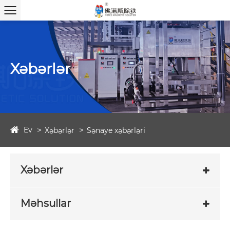
Xəbərlər
Ev
Xəbərlər
Sənaye xəbərləri
Xəbərlər
Məhsullar