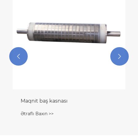
Ətraflı Baxın >>

