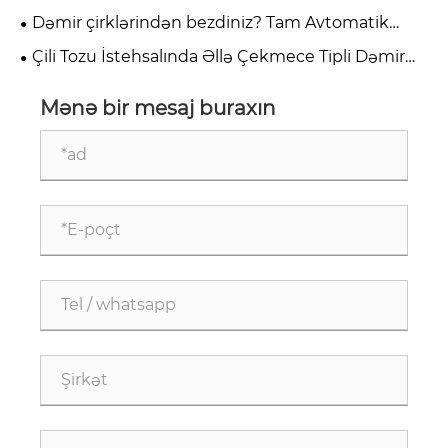
bilər?
Dəmir çirklərindən bezdiniz? Tam Avtomatik
Dəmir Təmizləyicisini sınayın!
Çili Tozu İstehsalında Əllə Çekmece Tipli Dəmir
Təmizləyici Niyə Vacibdir?
Mənə bir mesaj buraxın