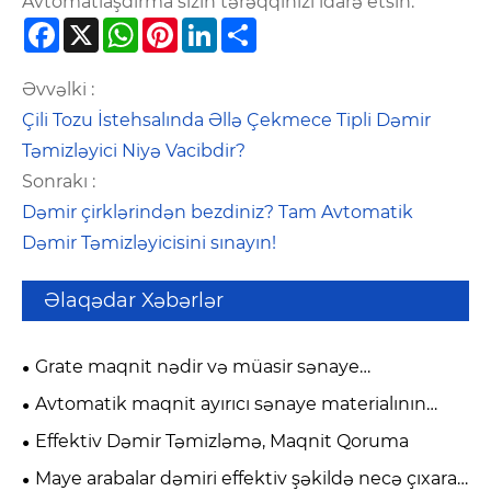
Avtomatlaşdırma sizin tərəqqinizi idarə etsin.
Facebook
X
WhatsApp
Pinterest
LinkedIn
Share
Əvvəlki :
Çili Tozu İstehsalında Əllə Çekmece Tipli Dəmir
Təmizləyici Niyə Vacibdir?
Sonrakı :
Dəmir çirklərindən bezdiniz? Tam Avtomatik
Dəmir Təmizləyicisini sınayın!
Əlaqədar Xəbərlər
Grate maqnit nədir və müasir sənaye
çirklənməsinə nəzarətdə nə üçün vacibdir?
Avtomatik maqnit ayırıcı sənaye materialının
təmizliyini necə artırır?
Effektiv Dəmir Təmizləmə, Maqnit Qoruma
Maye arabalar dəmiri effektiv şəkildə necə çıxara