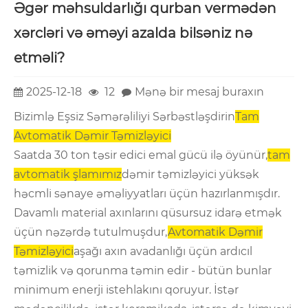
Əgər məhsuldarlığı qurban vermədən
xərcləri və əməyi azalda bilsəniz nə
etməli?
2025-12-18
12
Mənə bir mesaj buraxın
Bizimlə Eşsiz Səmərəliliyi Sərbəstləşdirin
Tam
Avtomatik Dəmir Təmizləyici
Saatda 30 ton təsir edici emal gücü ilə öyünür,
tam
avtomatik şlamımız
dəmir təmizləyici yüksək
həcmli sənaye əməliyyatları üçün hazırlanmışdır.
Davamlı material axınlarını qüsursuz idarə etmək
üçün nəzərdə tutulmuşdur,
Avtomatik Dəmir
Təmizləyici
aşağı axın avadanlığı üçün ardıcıl
təmizlik və qorunma təmin edir - bütün bunlar
minimum enerji istehlakını qoruyur. İstər