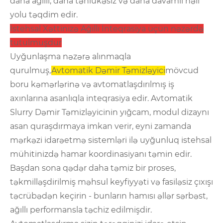
daha ağıllı, daha təhlükəsiz və daha davamlı həll
yolu təqdim edir.
İstehsal Xəttinizə Ağıllı İnteqrasiya üçün nəzərdə
tutulmuşdur
Uyğunlaşma nəzərə alınmaqla
qurulmuş,
Avtomatik Dəmir Təmizləyici
mövcud
boru kəmərlərinə və avtomatlaşdırılmış iş
axınlarına asanlıqla inteqrasiya edir. Avtomatik
Slurry Dəmir Təmizləyicinin yığcam, modul dizaynı
asan quraşdırmaya imkan verir, eyni zamanda
mərkəzi idarəetmə sistemləri ilə uyğunluq istehsal
mühitinizdə hamar koordinasiyanı təmin edir.
Başdan sona qədər daha təmiz bir proses,
təkmilləşdirilmiş məhsul keyfiyyəti və fasiləsiz çıxışı
təcrübədən keçirin - bunların hamısı əllər sərbəst,
ağıllı performansla təchiz edilmişdir.