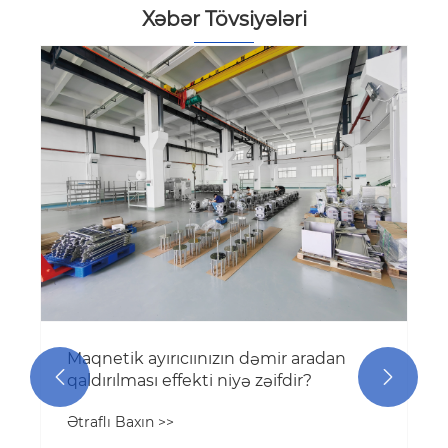
Xəbər Tövsiyələri
"Maqnetik dəqiqlik, keyfiyyət
zəmanəti" - maqnit ayırıcılarının iş
prinsipini açmaq
Ətraflı Baxın >>

