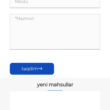
təqdim

yeni məhsullar
Maqnit grate