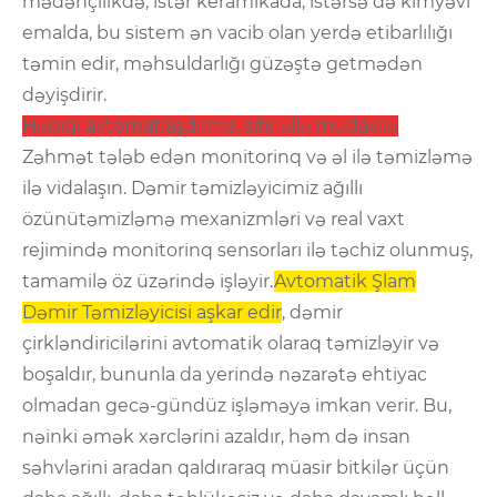
mədənçilikdə, istər keramikada, istərsə də kimyəvi
emalda, bu sistem ən vacib olan yerdə etibarlılığı
təmin edir, məhsuldarlığı güzəştə getmədən
dəyişdirir.
Həqiqi avtomatlaşdırma, sıfır əllə müdaxilə
Zəhmət tələb edən monitorinq və əl ilə təmizləmə
ilə vidalaşın. Dəmir təmizləyicimiz ağıllı
özünütəmizləmə mexanizmləri və real vaxt
rejimində monitorinq sensorları ilə təchiz olunmuş,
tamamilə öz üzərində işləyir.
Avtomatik Şlam
Dəmir Təmizləyicisi aşkar edir
, dəmir
çirkləndiricilərini avtomatik olaraq təmizləyir və
boşaldır, bununla da yerində nəzarətə ehtiyac
olmadan gecə-gündüz işləməyə imkan verir. Bu,
nəinki əmək xərclərini azaldır, həm də insan
səhvlərini aradan qaldıraraq müasir bitkilər üçün