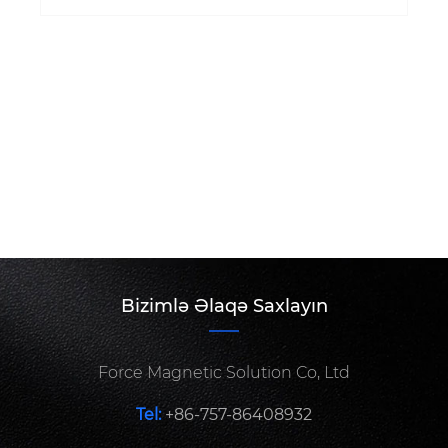
Bizimlə Əlaqə Saxlayın
Force Magnetic Solution Co, Ltd
Tel:
+86-757-86408932